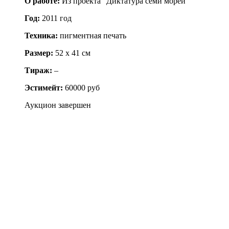
О работе:
Из проекта “Диктатура семи морей”
Год:
2011 год
Техника:
пигментная печать
Размер:
52 х 41 см
Тираж:
–
Эстимейт:
60000 руб
Аукцион завершен