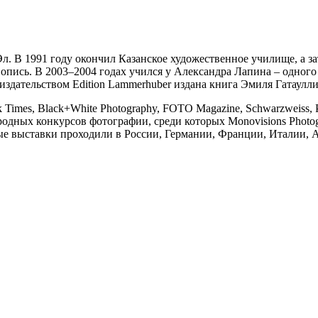
л. В 1991 году окончил Казанское художественное училище, а з
ись. В 2003–2004 годах учился у Александра Лапина – одного 
здательством Edition Lammerhuber издана книга Эмиля Гатаулли
Times, Black+White Photography, FOTO Magazine, Schwarzweiss, 
ных конкурсов фотографии, среди которых Monovisions Photograph
льные выставки проходили в России, Германии, Франции, Италии,