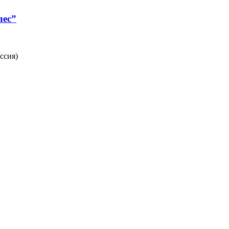
лес”
ссия)